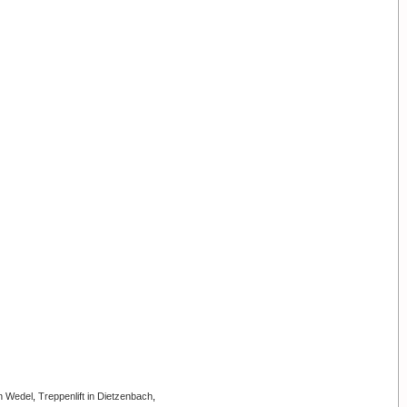
in Wedel
,
Treppenlift in Dietzenbach
,