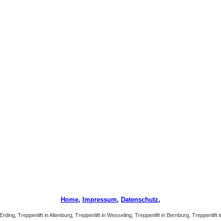
Home
,
Impressum
,
Datenschutz
,
 Erding
,
Treppenlift in Altenburg
,
Treppenlift in Wesseling
,
Treppenlift in Bernburg
,
Treppenlift 