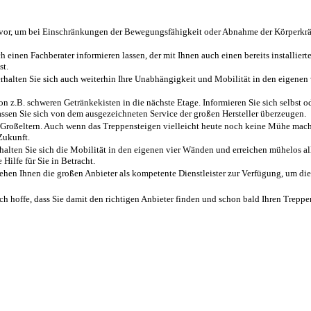
s vor, um bei Einschränkungen der Bewegungsfähigkeit oder Abnahme der Körperkräf
einen Fachberater informieren lassen, der mit Ihnen auch einen bereits installiert
st.
, erhalten Sie sich auch weiterhin Ihre Unabhängigkeit und Mobilität in den eigene
n z.B. schweren Getränkekisten in die nächste Etage. Informieren Sie sich selbst o
ssen Sie sich von dem ausgezeichneten Service der großen Hersteller überzeugen.
Großeltern. Auch wenn das Treppensteigen vielleicht heute noch keine Mühe macht,
Zukunft.
alten Sie sich die Mobilität in den eigenen vier Wänden und erreichen mühelos al
ilfe für Sie in Betracht.
hen Ihnen die großen Anbieter als kompetente Dienstleister zur Verfügung, um die 
ch hoffe, dass Sie damit den richtigen Anbieter finden und schon bald Ihren Treppe