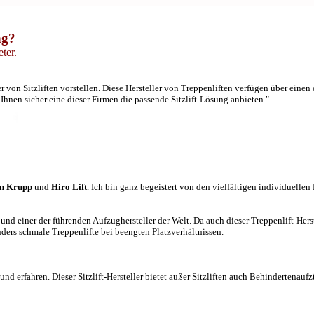
ng?
ter.
 von Sitzliften vorstellen. Diese Hersteller von Treppenliften verfügen über eine
hnen sicher eine dieser Firmen die passende Sitzlift-Lösung anbieten."
n Krupp
und
Hiro Lift
. Ich bin ganz begeistert von den vielfältigen individuellen
und einer der führenden Aufzughersteller der Welt. Da auch dieser Treppenlift-Herste
ders schmale Treppenlifte bei beengten Platzverhältnissen.
d erfahren. Dieser Sitzlift-Hersteller bietet außer Sitzliften auch Behindertenaufz