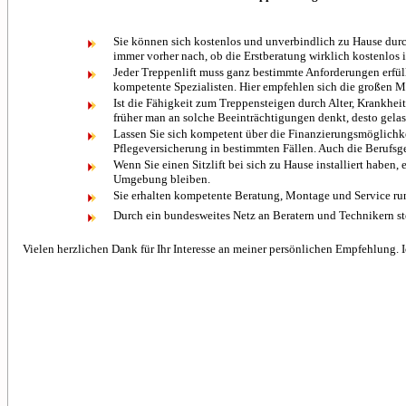
Sie können sich kostenlos und unverbindlich zu Hause durch 
immer vorher nach, ob die Erstberatung wirklich kostenlos i
Jeder Treppenlift muss ganz bestimmte Anforderungen erfül
kompetente Spezialisten. Hier empfehlen sich die großen Ma
Ist die Fähigkeit zum Treppensteigen durch Alter, Krankheit
früher man an solche Beeinträchtigungen denkt, desto gel
Lassen Sie sich kompetent über die Finanzierungsmöglichkei
Pflegeversicherung in bestimmten Fällen. Auch die Berufsg
Wenn Sie einen Sitzlift bei sich zu Hause installiert haben
Umgebung bleiben.
Sie erhalten kompetente Beratung, Montage und Service run
Durch ein bundesweites Netz an Beratern und Technikern ste
Vielen herzlichen Dank für Ihr Interesse an meiner persönlichen Empfehlung. I