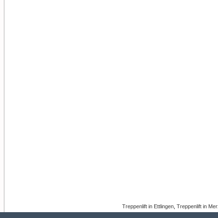
Treppenlift in Ettlingen
,
Treppenlift in Mer