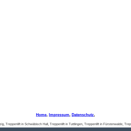
Home
,
Impressum
,
Datenschutz
,
zig
,
Treppenlift in Schwäbisch Hall
,
Treppenlift in Tuttlingen
,
Treppenlift in Fürstenwalde
,
Trep