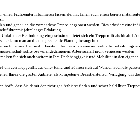
einen Fachberater informieren lassen, der mit Ihnen auch einen bereits installiert
st.
len und genau an die vorhandene Treppe angepasst werden. Dies erfordert eine ind
rktführer mit jahrelanger Erfahrung.
, Unfall oder Behinderung eingeschränkt, bietet sich ein Treppenlift als ideale L
assener kann man an die entsprechende Planung herangehen.
ten für einen Treppenlift beraten. Hierbei ist an eine individuelle Teilzahlungsm
enossenschaft sollte bei vorangegangenem Arbeitsunfall nicht vergessen werden.
, erhalten Sie sich auch weiterhin Ihre Unabhängigkeit und Mobilität in den eigene
d um den Treppenlift aus einer Hand und können sich auf Wunsch auch die passende 
hen Ihnen die großen Anbieter als kompetente Dienstleister zur Verfügung, um die 
ch hoffe, dass Sie damit den richtigen Anbieter finden und schon bald Ihren Trepp