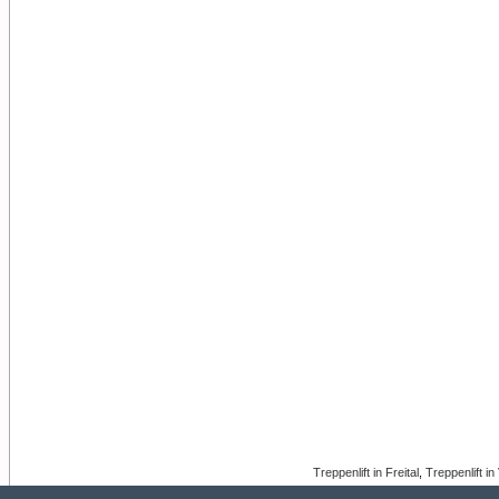
Treppenlift in Freital
,
Treppenlift in