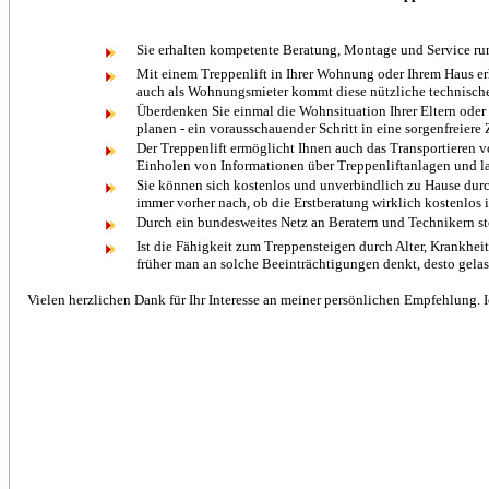
Sie erhalten kompetente Beratung, Montage und Service run
Mit einem Treppenlift in Ihrer Wohnung oder Ihrem Haus erh
auch als Wohnungsmieter kommt diese nützliche technische H
Überdenken Sie einmal die Wohnsituation Ihrer Eltern oder 
planen - ein vorausschauender Schritt in eine sorgenfreiere 
Der Treppenlift ermöglicht Ihnen auch das Transportieren vo
Einholen von Informationen über Treppenliftanlagen und la
Sie können sich kostenlos und unverbindlich zu Hause durch 
immer vorher nach, ob die Erstberatung wirklich kostenlos i
Durch ein bundesweites Netz an Beratern und Technikern ste
Ist die Fähigkeit zum Treppensteigen durch Alter, Krankheit
früher man an solche Beeinträchtigungen denkt, desto gel
Vielen herzlichen Dank für Ihr Interesse an meiner persönlichen Empfehlung. I