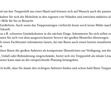
d um den Treppenlift aus einer Hand und können sich auf Wunsch auch die passende 
alten Sie sich die Mobilität in den eigenen vier Wänden und erreichen mühelos al
ilfe für Sie in Betracht.
Großeltern. Auch wenn das Treppensteigen vielleicht heute noch keine Mühe macht,
Zukunft.
n z.B. schweren Getränkekisten in die nächste Etage. Informieren Sie sich selbst o
ssen Sie sich von dem ausgezeichneten Service der großen Hersteller überzeugen.
einen Fachberater informieren lassen, der mit Ihnen auch einen bereits installiert
st.
hen Ihnen die großen Anbieter als kompetente Dienstleister zur Verfügung, um die 
, Unfall oder Behinderung eingeschränkt, bietet sich ein Treppenlift als ideale L
assener kann man an die entsprechende Planung herangehen.
ch hoffe, dass Sie damit den richtigen Anbieter finden und schon bald Ihren Treppe