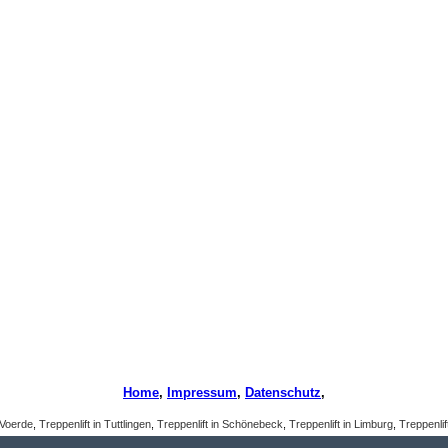
Home
,
Impressum
,
Datenschutz
,
 Voerde
,
Treppenlift in Tuttlingen
,
Treppenlift in Schönebeck
,
Treppenlift in Limburg
,
Treppenlif