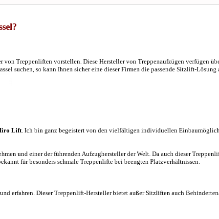
ssel?
r von Treppenliften vorstellen. Diese Hersteller von Treppenaufzügen verfügen üb
sel suchen, so kann Ihnen sicher eine dieser Firmen die passende Sitzlift-Lösung 
iro Lift
. Ich bin ganz begeistert von den vielfältigen individuellen Einbaumöglic
nehmen und einer der führenden Aufzughersteller der Welt. Da auch dieser Treppenlif
bekannt für besonders schmale Treppenlifte bei beengten Platzverhältnissen.
nd erfahren. Dieser Treppenlift-Hersteller bietet außer Sitzliften auch Behinderten