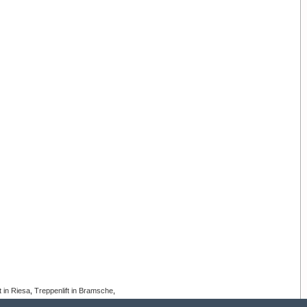
t in Riesa
,
Treppenlift in Bramsche
,