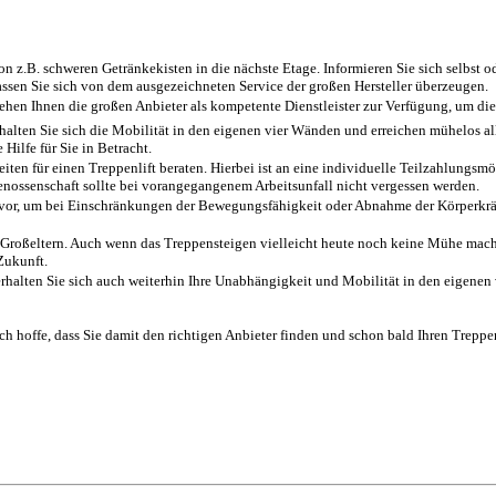
n z.B. schweren Getränkekisten in die nächste Etage. Informieren Sie sich selbst o
ssen Sie sich von dem ausgezeichneten Service der großen Hersteller überzeugen.
hen Ihnen die großen Anbieter als kompetente Dienstleister zur Verfügung, um die 
alten Sie sich die Mobilität in den eigenen vier Wänden und erreichen mühelos al
ilfe für Sie in Betracht.
ten für einen Treppenlift beraten. Hierbei ist an eine individuelle Teilzahlungsm
enossenschaft sollte bei vorangegangenem Arbeitsunfall nicht vergessen werden.
s vor, um bei Einschränkungen der Bewegungsfähigkeit oder Abnahme der Körperkräf
Großeltern. Auch wenn das Treppensteigen vielleicht heute noch keine Mühe macht,
Zukunft.
, erhalten Sie sich auch weiterhin Ihre Unabhängigkeit und Mobilität in den eigene
Ich hoffe, dass Sie damit den richtigen Anbieter finden und schon bald Ihren Trepp